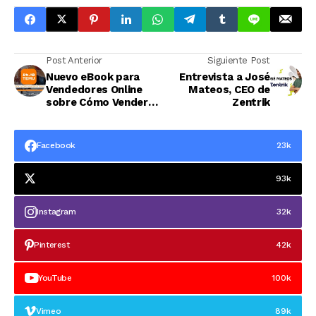
Post Anterior
Siguiente Post
Nuevo eBook para
Entrevista a José
Vendedores Online
Mateos, CEO de
sobre Cómo Vender
Zentrik
en Temu
Facebook
23k
93k
Instagram
32k
Pinterest
42k
YouTube
100k
Vimeo
89k