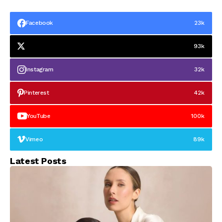
última tecnología
España
innovadora
Facebook
23k
93k
Instagram
32k
Pinterest
42k
YouTube
100k
Vimeo
89k
Latest Posts