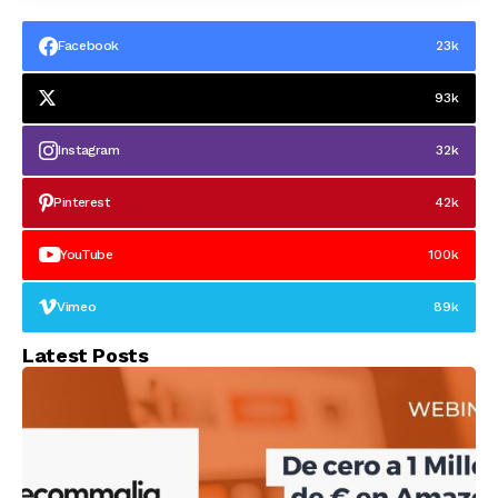
Facebook
23k
93k
Instagram
32k
Pinterest
42k
YouTube
100k
Vimeo
89k
Latest Posts