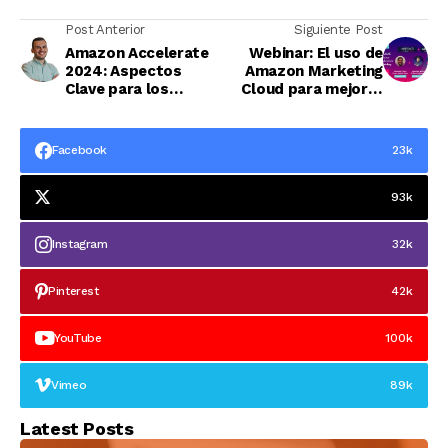
Post Anterior
Siguiente Post
Amazon Accelerate
Webinar: El uso de
2024: Aspectos
Amazon Marketing
Clave para los
Cloud para mejorar
Vendedores
los resultados
durante Black Friday
Facebook
23k
93k
Instagram
32k
Pinterest
42k
YouTube
100k
Vimeo
89k
Latest Posts