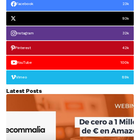
Walmart para
Facebook
23k
competir contra
Amazon
93k
Instagram
32k
Pinterest
42k
YouTube
100k
Vimeo
89k
Latest Posts