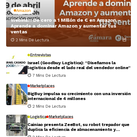
Amazon
Webinar: De cero a 1 Millón de € en Amazon –
Aprende a dominar Amazon y aumentar tus
ventas
2 Mins De Lectura
Entrevistas
Israel (Goodbuy Logística): “Diseñamos la
logística desde el lado real del vendedor online”
7 Mins De Lectura
Marketplaces
BigBuy impulsa su crecimiento con una inversión
internacional de 4 millones
2 Mins De Lectura
Logistica
Marketplaces
Cainiao presenta ZeeBot, su robot trepador que
duplica la eficiencia de almacenamiento y
recogida en pruebas reales