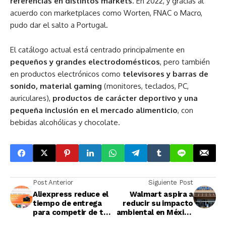
referencias en distintos markets
. En 2022, y gracias al
acuerdo con marketplaces como Worten, FNAC o Macro,
pudo dar el salto a Portugal.
El catálogo actual está centrado principalmente en
pequeños y grandes electrodomésticos
, pero también
en productos electrónicos como
televisores y barras de
sonido, material gaming
(monitores, teclados, PC,
auriculares),
productos de carácter deportivo y una
pequeña inclusión en el mercado alimenticio
, con
bebidas alcohólicas y chocolate.
Post Anterior
Siguiente Post
Aliexpress reduce el
Walmart aspira a
tiempo de entrega
reducir su impacto
para competir de tú
ambiental en México
a tú con Amazon
y Centroamérica