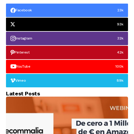
Facebook
23k
93k
Instagram
32k
Pinterest
42k
YouTube
100k
Vimeo
89k
Latest Posts