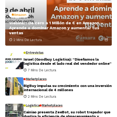
Amazon
Webinar: De cero a 1 Millón de € en Amazon –
Aprende a dominar Amazon y aumentar tus
ventas
2 Mins De Lectura
Entrevistas
Israel (Goodbuy Logística): “Diseñamos la
logística desde el lado real del vendedor online”
7 Mins De Lectura
Marketplaces
BigBuy impulsa su crecimiento con una inversión
internacional de 4 millones
2 Mins De Lectura
Logistica
Marketplaces
Cainiao presenta ZeeBot, su robot trepador que
duplica la eficiencia de almacenamiento y