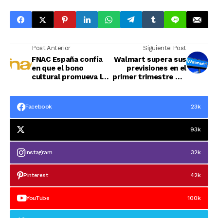
Post Anterior
Siguiente Post
FNAC España confía
Walmart supera sus
en que el bono
previsiones en el
cultural promueva la
primer trimestre del
lectura entre los
año fiscal
jóvenes
Facebook
23k
93k
Instagram
32k
Pinterest
42k
YouTube
100k