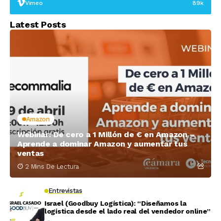
Vimeo
89k
Latest Posts
Amazon
Webinar: De cero a 1 Millón de € en Amazon –
Aprende a dominar Amazon y aumentar tus
ventas
2 Mins De Lectura
Entrevistas
Israel (Goodbuy Logística): “Diseñamos la
logística desde el lado real del vendedor online”