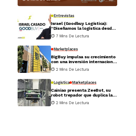
Entrevistas
Israel (Goodbuy Logística):
“Diseñamos la logística desde
el lado real del vendedor
7 Mins De Lectura
online”
Marketplaces
BigBuy impulsa su crecimiento
con una inversión internacional
de 4 millones
2 Mins De Lectura
Logistica
Marketplaces
Cainiao presenta ZeeBot, su
robot trepador que duplica la
eficiencia de almacenamiento
2 Mins De Lectura
y recogida en pruebas reales