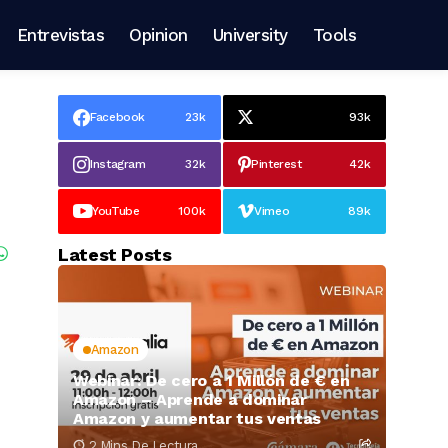
Entrevistas
Opinion
University
Tools
Facebook
23k
93k
Instagram
32k
Pinterest
42k
YouTube
100k
Vimeo
89k
Latest Posts
Amazon
Webinar: De cero a 1 Millón de € en
Amazon – Aprende a dominar
Amazon y aumentar tus ventas
2 Mins De Lectura