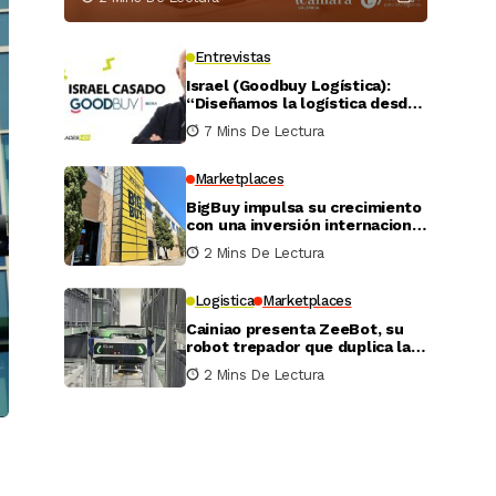
Entrevistas
Israel (Goodbuy Logística):
“Diseñamos la logística desde
el lado real del vendedor
7 Mins De Lectura
online”
Marketplaces
BigBuy impulsa su crecimiento
con una inversión internacional
de 4 millones
2 Mins De Lectura
Logistica
Marketplaces
Cainiao presenta ZeeBot, su
robot trepador que duplica la
eficiencia de almacenamiento
2 Mins De Lectura
y recogida en pruebas reales