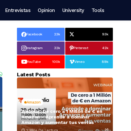
Entrevistas
Opinion
University
Tools
Facebook
23k
93k
Instagram
32k
Pinterest
42k
YouTube
100k
Vimeo
89k
Latest Posts
Amazon
Webinar: De cero a 1 Millón de € en
Amazon – Aprende a dominar
Amazon y aumentar tus ventas
2 Mins De Lectura