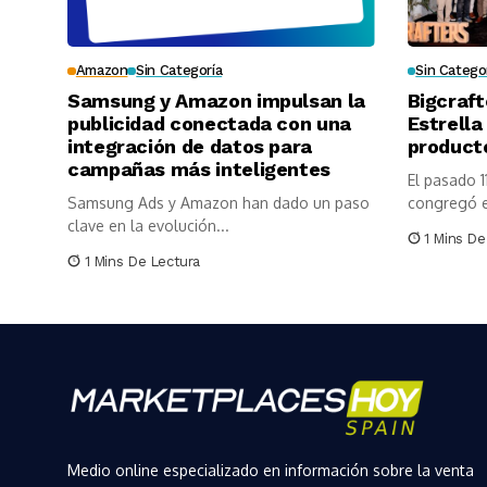
Amazon
Sin Categoría
Sin Catego
Samsung y Amazon impulsan la
Bigcraft
publicidad conectada con una
Estrella
integración de datos para
product
campañas más inteligentes
El pasado 1
Samsung Ads y Amazon han dado un paso
congregó e
clave en la evolución...
1 Mins De
1 Mins De Lectura
Medio online especializado en información sobre la venta