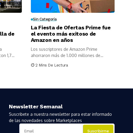
Sin Categoría
La Fiesta de Ofertas Prime fue
lla de
el evento más exitoso de
Amazon en años
a
Los suscriptores de Amazon Prime
on 1,7
ahorraron más de 1.000 millones de
dólares...
2 Mins De Lectura
Newsletter Semanal
Suscribete a nuestra newsletter para estar informado
de las novedades sobre Marketplaces