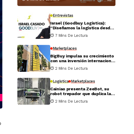
Entrevistas
Israel (Goodbuy Logística):
“Diseñamos la logística desde
el lado real del vendedor
7 Mins De Lectura
online”
Marketplaces
BigBuy impulsa su crecimiento
con una inversión internacional
de 4 millones
2 Mins De Lectura
Logistica
Marketplaces
Cainiao presenta ZeeBot, su
robot trepador que duplica la
eficiencia de almacenamiento
2 Mins De Lectura
y recogida en pruebas reales
o