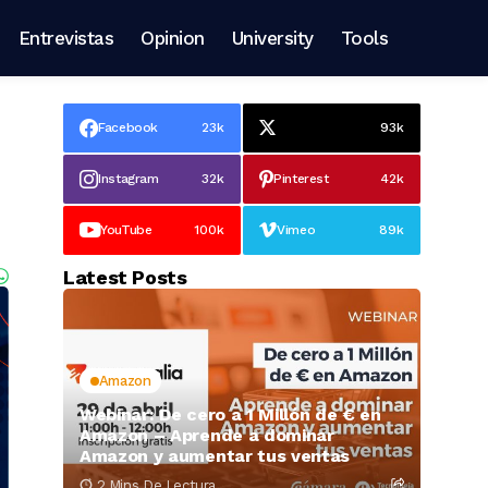
Entrevistas
Opinion
University
Tools
Facebook
23k
93k
Instagram
32k
Pinterest
42k
YouTube
100k
Vimeo
89k
Latest Posts
Amazon
Webinar: De cero a 1 Millón de € en
Amazon – Aprende a dominar
Amazon y aumentar tus ventas
2 Mins De Lectura