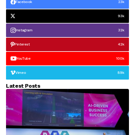
Facebook
23k
93k
Instagram
32k
Pinterest
42k
YouTube
100k
Vimeo
89k
Latest Posts