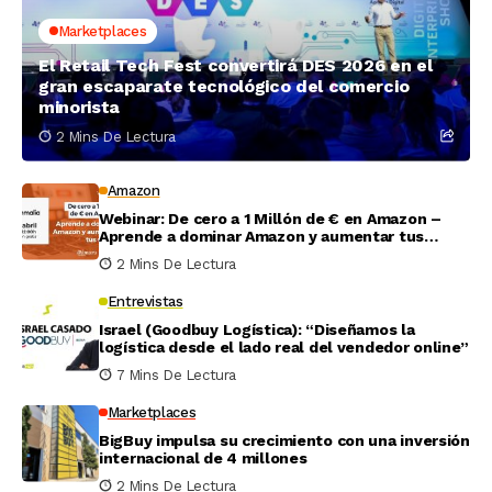
Marketplaces
El Retail Tech Fest convertirá DES 2026 en el
gran escaparate tecnológico del comercio
minorista
2 Mins De Lectura
Amazon
Webinar: De cero a 1 Millón de € en Amazon –
Aprende a dominar Amazon y aumentar tus
ventas
2 Mins De Lectura
Entrevistas
Israel (Goodbuy Logística): “Diseñamos la
logística desde el lado real del vendedor online”
7 Mins De Lectura
Marketplaces
BigBuy impulsa su crecimiento con una inversión
internacional de 4 millones
2 Mins De Lectura