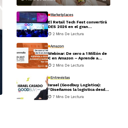
Marketplaces
El Retail Tech Fest convertirá
DES 2026 en el gran
escaparate tecnológico del
2 Mins De Lectura
comercio minorista
Amazon
Webinar: De cero a 1 Millón de
€ en Amazon – Aprende a
dominar Amazon y aumentar
2 Mins De Lectura
tus ventas
Entrevistas
Israel (Goodbuy Logística):
“Diseñamos la logística desde
el lado real del vendedor
7 Mins De Lectura
online”