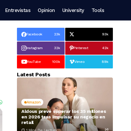
Entrevistas
Opinion
University
Tools
Facebook
23k
93k
Instagram
32k
Pinterest
42k
YouTube
100k
Vimeo
89k
Latest Posts
Amazon
Aldous prevé superar los 35 millones
en 2026 tras impulsar su negocio en
retail
1 Mins De Lectura