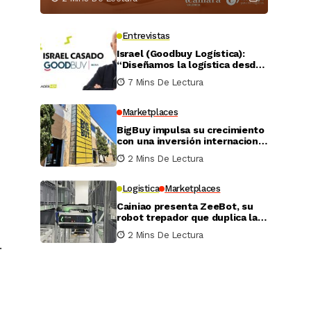
Entrevistas
Israel (Goodbuy Logística):
“Diseñamos la logística desde
el lado real del vendedor
7 Mins De Lectura
online”
Marketplaces
BigBuy impulsa su crecimiento
con una inversión internacional
de 4 millones
2 Mins De Lectura
Logistica
Marketplaces
Cainiao presenta ZeeBot, su
robot trepador que duplica la
eficiencia de almacenamiento
2 Mins De Lectura
y recogida en pruebas reales
.