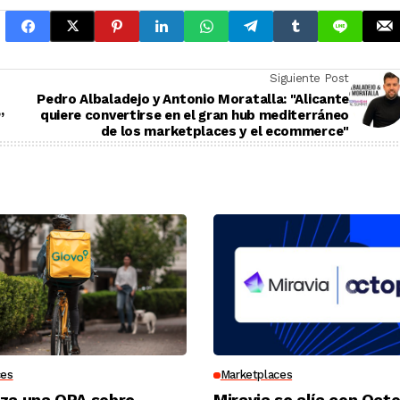
Siguiente Post
Pedro Albaladejo y Antonio Moratalla: "Alicante
quiere convertirse en el gran hub mediterráneo
”
de los marketplaces y el ecommerce"
ces
Marketplaces
nza una OPA sobre
Miravia se alía con Oct