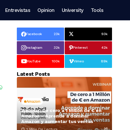
Entrevistas
Opinion
University
Tools
Facebook
23k
93k
Instagram
32k
Pinterest
42k
YouTube
100k
Vimeo
89k
Latest Posts
Amazon
Webinar: De cero a 1 Millón de € en
Amazon – Aprende a dominar
Amazon y aumentar tus ventas
2 Mins De Lectura