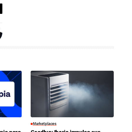
Marketplaces
opia para
Goodbuy Iberia impulsa sus