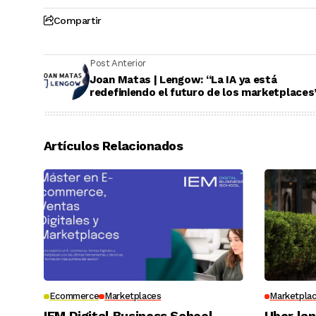
Compartir
Post Anterior
Joan Matas | Lengow: “La IA ya está
redefiniendo el futuro de los marketplaces
Artículos Relacionados
Ecommerce
Marketplaces
Marketpla
IEM Digital Business School
Uber la