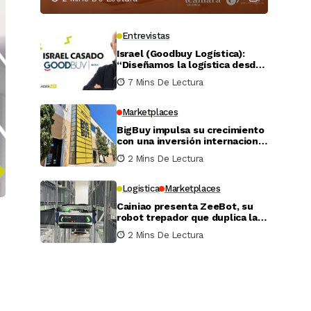
Entrevistas
Israel (Goodbuy Logística):
“Diseñamos la logística desde
el lado real del vendedor
7 Mins De Lectura
online”
Marketplaces
BigBuy impulsa su crecimiento
con una inversión internacional
de 4 millones
2 Mins De Lectura
Logistica
Marketplaces
Cainiao presenta ZeeBot, su
robot trepador que duplica la
eficiencia de almacenamiento
2 Mins De Lectura
y recogida en pruebas reales