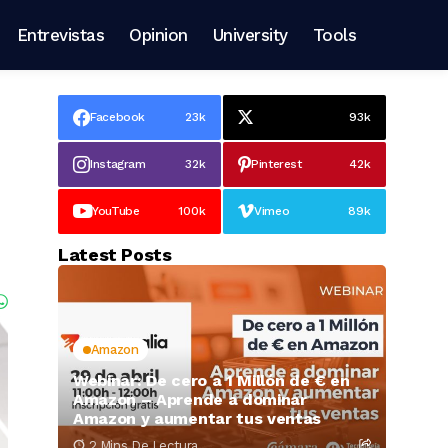
Entrevistas
Opinion
University
Tools
Facebook
23k
93k
Instagram
32k
Pinterest
42k
YouTube
100k
Vimeo
89k
Latest Posts
Amazon
Webinar: De cero a 1 Millón de € en
Amazon – Aprende a dominar
Amazon y aumentar tus ventas
2 Mins De Lectura