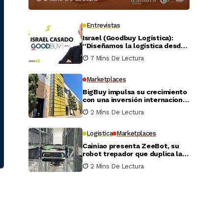
Entrevistas
Israel (Goodbuy Logística):
“Diseñamos la logística desde
el lado real del vendedor
7 Mins De Lectura
online”
Marketplaces
BigBuy impulsa su crecimiento
con una inversión internacional
de 4 millones
2 Mins De Lectura
Logistica
Marketplaces
Cainiao presenta ZeeBot, su
robot trepador que duplica la
eficiencia de almacenamiento
2 Mins De Lectura
y recogida en pruebas reales