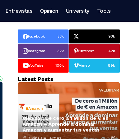
Entrevistas
Opinion
University
Tools
Facebook
23k
93k
Instagram
32k
Pinterest
42k
YouTube
100k
Vimeo
89k
Latest Posts
Amazon
Webinar: De cero a 1 Millón de € en
Amazon – Aprende a dominar
Amazon y aumentar tus ventas
2 Mins De Lectura