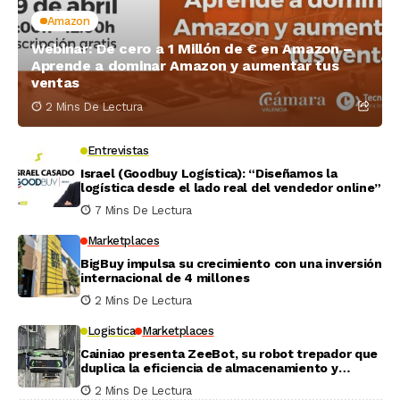
Amazon
Webinar: De cero a 1 Millón de € en Amazon –
Aprende a dominar Amazon y aumentar tus
ventas
2 Mins De Lectura
Entrevistas
Israel (Goodbuy Logística): “Diseñamos la
logística desde el lado real del vendedor online”
7 Mins De Lectura
Marketplaces
BigBuy impulsa su crecimiento con una inversión
internacional de 4 millones
2 Mins De Lectura
Logistica
Marketplaces
Cainiao presenta ZeeBot, su robot trepador que
duplica la eficiencia de almacenamiento y
recogida en pruebas reales
2 Mins De Lectura