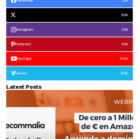
Facebook
23k
93k
Instagram
32k
Pinterest
42k
YouTube
100k
Vimeo
89k
Latest Posts