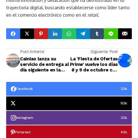
misma innovación y dedicación que ha demostrado en su
trayectoria digital, buscando establecerse como líder tanto
en el comercio electrónico como en el
retail
.
Post Anterior
Siguiente Post
Cainiao lanza su
La ‘Fiesta de Ofertas
servicio de entrega al
Prime’ vuelve los días
día siguiente en la
8 y 9 de octubre con
Unión Europea
cientos de miles de
ofertas para clientes
Prime
Facebook
23k
93k
Instagram
32k
Pinterest
42k