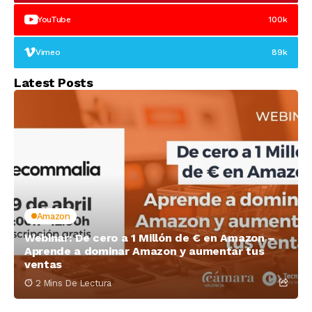
YouTube
100k
Vimeo
89k
Latest Posts
Amazon
Webinar: De cero a 1 Millón de € en Amazon –
Aprende a dominar Amazon y aumentar tus
ventas
2 Mins De Lectura