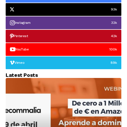
93k
Instagram
32k
Pinterest
42k
YouTube
100k
Vimeo
89k
Latest Posts