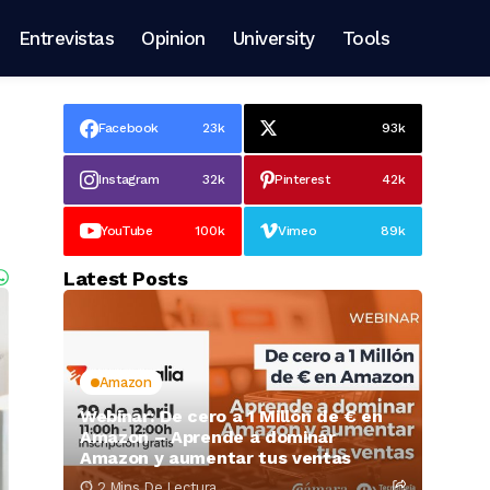
Entrevistas
Opinion
University
Tools
Facebook
23k
93k
Instagram
32k
Pinterest
42k
YouTube
100k
Vimeo
89k
Latest Posts
Amazon
Webinar: De cero a 1 Millón de € en
Amazon – Aprende a dominar
Amazon y aumentar tus ventas
2 Mins De Lectura