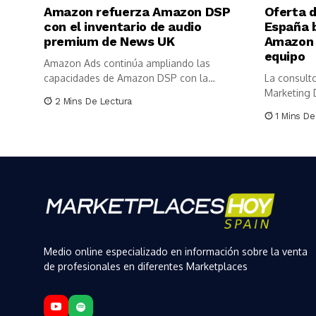
Amazon refuerza Amazon DSP
Oferta 
con el inventario de audio
España 
premium de News UK
Amazon 
equipo
Amazon Ads continúa ampliando las
capacidades de Amazon DSP con la
La consulto
incorporación...
Marketing D
2 Mins De Lectura
1 Mins De
Medio online especializado en información sobre la venta
de profesionales en diferentes Marketplaces