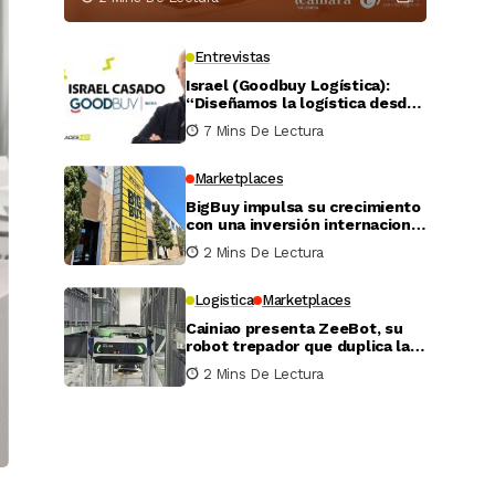
Entrevistas
Israel (Goodbuy Logística):
“Diseñamos la logística desde
el lado real del vendedor
7 Mins De Lectura
online”
Marketplaces
BigBuy impulsa su crecimiento
con una inversión internacional
de 4 millones
2 Mins De Lectura
Logistica
Marketplaces
Cainiao presenta ZeeBot, su
robot trepador que duplica la
eficiencia de almacenamiento
2 Mins De Lectura
y recogida en pruebas reales