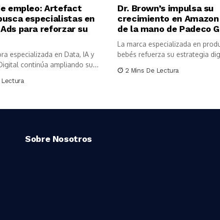
de empleo: Artefact
Dr. Brown’s impulsa su
busca especialistas en
crecimiento en Amazon
Ads para reforzar su
de la mano de Padeco G
La marca especializada en prod
ra especializada en Data, IA y
bebés refuerza su estrategia digi
igital continúa ampliando su...
2 Mins De Lectura
 Lectura
Sobre Nosotros