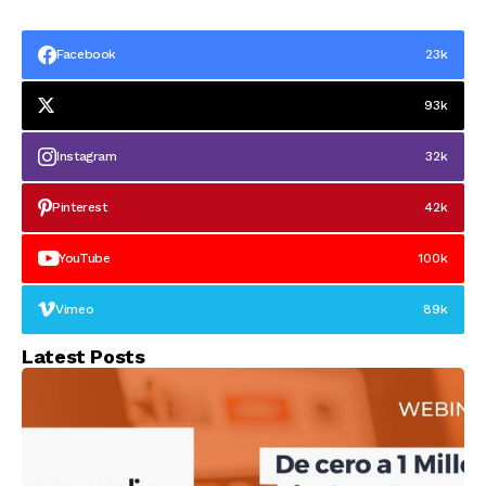
electrodomésticos
medio en España
Facebook
23k
93k
Instagram
32k
Pinterest
42k
YouTube
100k
Vimeo
89k
Latest Posts