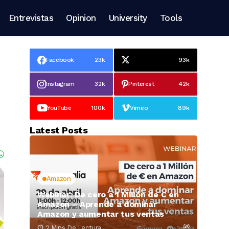
Entrevistas
Opinion
University
Tools
Facebook
23k
93k
Instagram
32k
Pinterest
42k
YouTube
100k
Vimeo
89k
Latest Posts
Amazon
Webinar: De cero a 1 Millón de € en
Amazon – Aprende a dominar
Amazon y aumentar tus ventas
2 Mins De Lectura