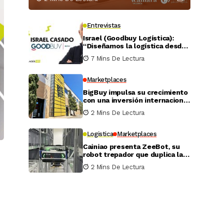
Entrevistas
Israel (Goodbuy Logística):
“Diseñamos la logística desde
el lado real del vendedor
7 Mins De Lectura
online”
Marketplaces
BigBuy impulsa su crecimiento
con una inversión internacional
de 4 millones
2 Mins De Lectura
Logistica
Marketplaces
Cainiao presenta ZeeBot, su
robot trepador que duplica la
eficiencia de almacenamiento
2 Mins De Lectura
y recogida en pruebas reales