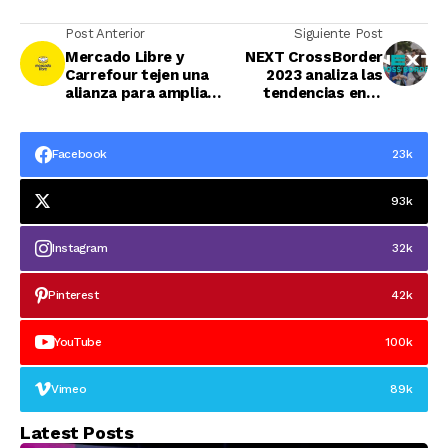
Post Anterior
Siguiente Post
Mercado Libre y
NEXT CrossBorder
Carrefour tejen una
2023 analiza las
alianza para ampliar
tendencias en el
su presencia en
mercado de los
Brasil
marketplaces
Facebook
23k
93k
Instagram
32k
Pinterest
42k
YouTube
100k
Vimeo
89k
Latest Posts