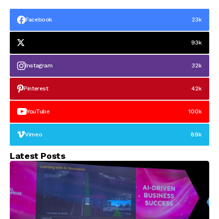
millones
innovación Amazon
Launchpad
Facebook
23k
93k
Instagram
32k
Pinterest
42k
YouTube
100k
Vimeo
89k
Latest Posts