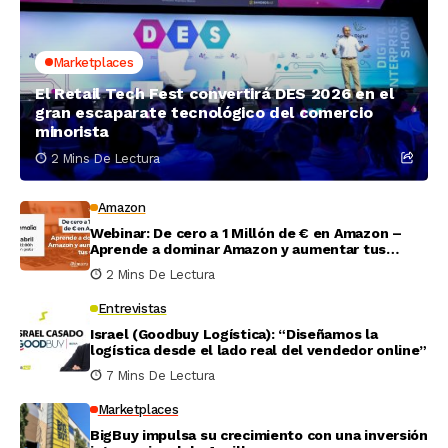
Marketplaces
El Retail Tech Fest convertirá DES 2026 en el
gran escaparate tecnológico del comercio
minorista
2 Mins De Lectura
Amazon
Webinar: De cero a 1 Millón de € en Amazon –
Aprende a dominar Amazon y aumentar tus
ventas
2 Mins De Lectura
Entrevistas
Israel (Goodbuy Logística): “Diseñamos la
logística desde el lado real del vendedor online”
7 Mins De Lectura
Marketplaces
BigBuy impulsa su crecimiento con una inversión