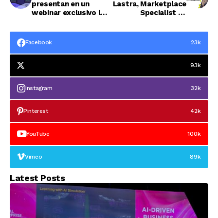
presentan en un
Lastra, Marketplace
webinar exclusivo la
Specialist en
nueva logística del
Incubeta España
marketplace‘Fulfillm
ent by Miravia’
Facebook
23k
93k
Instagram
32k
Pinterest
42k
YouTube
100k
Vimeo
89k
Latest Posts