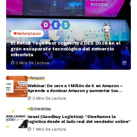
Marketplaces
El Retail Tech Fest convertirá DES 2026 en el
gran escaparate tecnológico del comercio
minorista
2 Mins De Lectura
Amazon
Webinar: De cero a 1 Millón de € en Amazon –
Aprende a dominar Amazon y aumentar tus
ventas
2 Mins De Lectura
Entrevistas
Israel (Goodbuy Logística): “Diseñamos la
logística desde el lado real del vendedor online”
7 Mins De Lectura