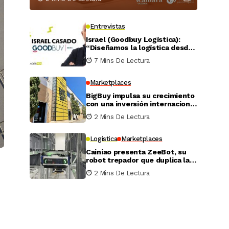
Entrevistas
Israel (Goodbuy Logística):
“Diseñamos la logística desde
el lado real del vendedor
7 Mins De Lectura
online”
Marketplaces
BigBuy impulsa su crecimiento
con una inversión internacional
de 4 millones
2 Mins De Lectura
Logistica
Marketplaces
Cainiao presenta ZeeBot, su
robot trepador que duplica la
eficiencia de almacenamiento
2 Mins De Lectura
y recogida en pruebas reales