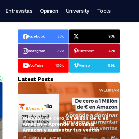
Entrevistas
Opinion
University
Tools
Facebook
23k
93k
Instagram
32k
Pinterest
42k
YouTube
100k
Vimeo
89k
Latest Posts
Amazon
Webinar: De cero a 1 Millón de € en
Amazon – Aprende a dominar
Amazon y aumentar tus ventas
2 Mins De Lectura