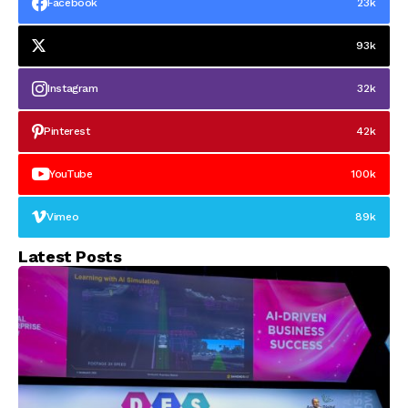
Facebook
23k
93k
Instagram
32k
Pinterest
42k
YouTube
100k
Vimeo
89k
Latest Posts