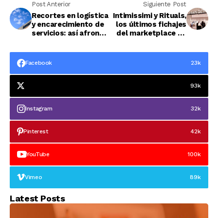
Post Anterior
Siguiente Post
Recortes en logística
Intimissimi y Rituals,
y encarecimiento de
los últimos fichajes
servicios: así afronta
del marketplace de
Amazon sus pérdidas
Mango
Facebook
23k
93k
Instagram
32k
Pinterest
42k
YouTube
100k
Vimeo
89k
Latest Posts