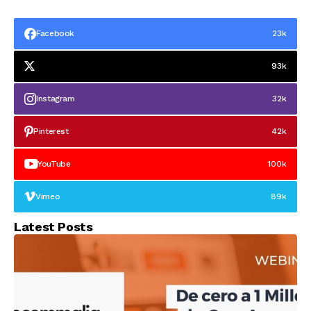
definir como la
españoles
puerta de entrada al
ecommerce
Facebook
23k
europeo”
93k
Instagram
32k
Pinterest
42k
YouTube
100k
Vimeo
89k
Latest Posts