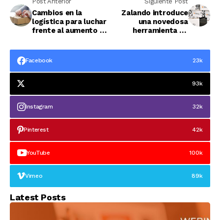
Post Anterior
Siguiente Post
Cambios en la
Zalando introduce
logística para luchar
una novedosa
frente al aumento de
herramienta de
las devoluciones
medición corporal
para recomendar
tallas
Facebook
23k
93k
Instagram
32k
Pinterest
42k
YouTube
100k
Vimeo
89k
Latest Posts