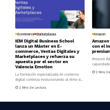
Ecommerce
Marketplaces
Amazon
IEM Digital Business School
Amazon 
lanza un Máster en E-
con el i
commerce, Ventas Digitales y
premium
Marketplaces y refuerza su
Amazon Ads
apuesta por el sector en
capacidade
Valencia Emotion
incorporaci
2 Mins D
La formación especializada en comercio
digital continúa evolucionando al ritmo del
mercado....
2 Mins De Lectura