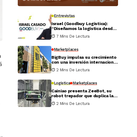
Entrevistas
Israel (Goodbuy Logística):
“Diseñamos la logística desde
el lado real del vendedor
7 Mins De Lectura
online”
Marketplaces
a
BigBuy impulsa su crecimiento
con una inversión internacional
á
de 4 millones
2 Mins De Lectura
Logistica
Marketplaces
Cainiao presenta ZeeBot, su
robot trepador que duplica la
eficiencia de almacenamiento
2 Mins De Lectura
y recogida en pruebas reales