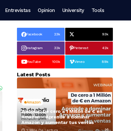
Entrevistas
Opinion
University
Tools
Facebook
23k
93k
Instagram
32k
Pinterest
42k
YouTube
100k
Vimeo
89k
Latest Posts
Amazon
Webinar: De cero a 1 Millón de € en
Amazon – Aprende a dominar
Amazon y aumentar tus ventas
2 Mins De Lectura