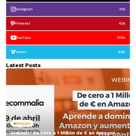
Instagram
32k
Pinterest
42k
YouTube
100k
Vimeo
89k
Latest Posts
Amazon
Webinar: De cero a 1 Millón de € en Amazon –