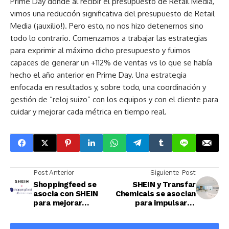
Prime Day donde al recibir el presupuesto de Retail Media,
vimos una reducción significativa del presupuesto de Retail
Media (¡auxilio!). Pero esto, no nos hizo detenernos sino
todo lo contrario. Comenzamos a trabajar las estrategias
para exprimir al máximo dicho presupuesto y fuimos
capaces de generar un +112% de ventas vs lo que se había
hecho el año anterior en Prime Day. Una estrategia
enfocada en resultados y, sobre todo, una coordinación y
gestión de “reloj suizo” con los equipos y con el cliente para
cuidar y mejorar cada métrica en tiempo real.
Post Anterior
Siguiente Post
Shoppingfeed se
SHEIN y Transfar
asocia con SHEIN
Chemicals se asocian
para mejorar
para impulsar la
laconectividad del
investigación en
marketplace para las
innovación textil