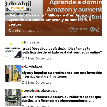
Amazon
Webinar: De cero a 1 Millón de € en Amazon –
Aprende a dominar Amazon y aumentar tus
ventas
2 Mins De Lectura
Entrevistas
Israel (Goodbuy Logística): “Diseñamos la
logística desde el lado real del vendedor online”
7 Mins De Lectura
Marketplaces
BigBuy impulsa su crecimiento con una inversión
internacional de 4 millones
2 Mins De Lectura
Logistica
Marketplaces
Cainiao presenta ZeeBot, su robot trepador que
duplica la eficiencia de almacenamiento y
recogida en pruebas reales
2 Mins De Lectura