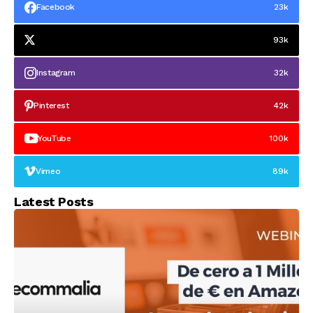
marcas europeas
Facebook
23k
93k
Instagram
32k
Pinterest
42k
YouTube
100k
Vimeo
89k
Latest Posts