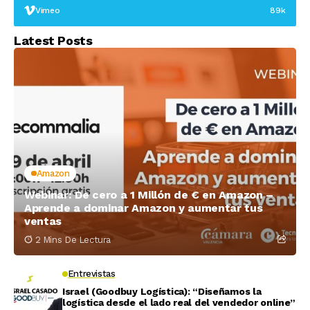
Vimeo
89k
Latest Posts
Amazon
Webinar: De cero a 1 Millón de € en Amazon –
Aprende a dominar Amazon y aumentar tus
ventas
2 Mins De Lectura
Entrevistas
Israel (Goodbuy Logística): “Diseñamos la
logística desde el lado real del vendedor online”