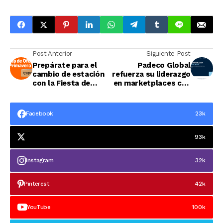
Post Anterior
Siguiente Post
Prepárate para el
Padeco Global
cambio de estación
refuerza su liderazgo
con la Fiesta de
en marketplaces con
Ofertas de Primavera
su servicio Full-
de Amazon
Commerce 360,
liderado por Juan
Facebook
23k
Broseta
93k
Instagram
32k
Pinterest
42k
YouTube
100k