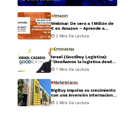
Amazon
Webinar: De cero a 1 Millón de
€ en Amazon – Aprende a
dominar Amazon y aumentar
2 Mins De Lectura
tus ventas
Entrevistas
Israel (Goodbuy Logística):
“Diseñamos la logística desde
el lado real del vendedor
7 Mins De Lectura
online”
Marketplaces
BigBuy impulsa su crecimiento
con una inversión internacional
de 4 millones
2 Mins De Lectura