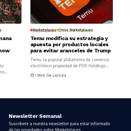
s
Marketplaces
Otros Marketplaces
omana
Temu modifica su estrategia y
apuesta por productos locales
show
para evitar aranceles de Trump
Temu, la popular plataforma de comercio
lo
electrónico propiedad de PDD Holdings
los
Inc.,...
1 Mins De Lectura
Newsletter Semanal
Suscribete a nuestra newsletter para estar informado
de las novedades sobre Marketplaces