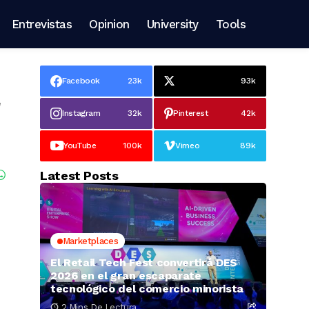
Entrevistas
Opinion
University
Tools
Facebook
23k
93k
Instagram
32k
Pinterest
42k
YouTube
100k
Vimeo
89k
Latest Posts
Marketplaces
El Retail Tech Fest convertirá DES
2026 en el gran escaparate
tecnológico del comercio minorista
2 Mins De Lectura