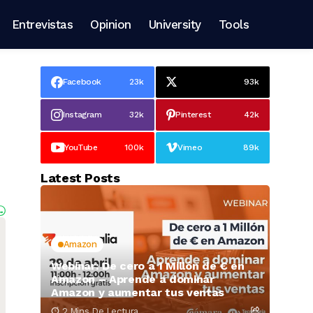
Entrevistas
Opinion
University
Tools
Facebook
23k
93k
Instagram
32k
Pinterest
42k
YouTube
100k
Vimeo
89k
Latest Posts
Amazon
Webinar: De cero a 1 Millón de € en
Amazon – Aprende a dominar
Amazon y aumentar tus ventas
2 Mins De Lectura