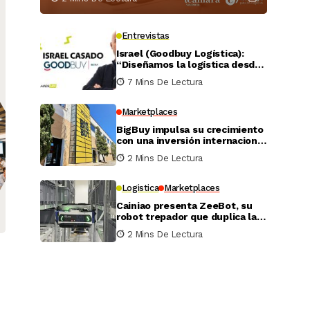
Entrevistas
Israel (Goodbuy Logística):
“Diseñamos la logística desde
el lado real del vendedor
7 Mins De Lectura
online”
Marketplaces
BigBuy impulsa su crecimiento
con una inversión internacional
de 4 millones
2 Mins De Lectura
Logistica
Marketplaces
Cainiao presenta ZeeBot, su
robot trepador que duplica la
eficiencia de almacenamiento
2 Mins De Lectura
y recogida en pruebas reales