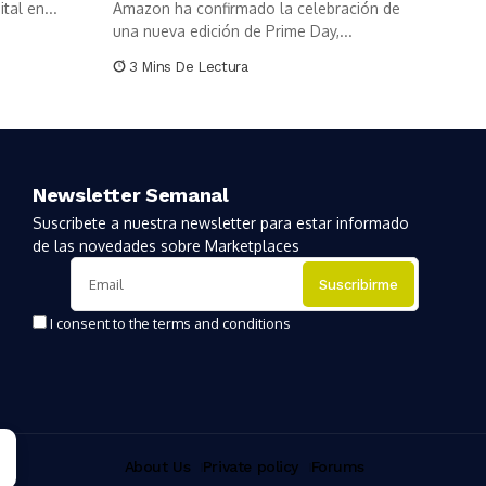
tal en...
Amazon ha confirmado la celebración de
una nueva edición de Prime Day,...
3 Mins De Lectura
Newsletter Semanal
Suscribete a nuestra newsletter para estar informado
de las novedades sobre Marketplaces
I consent to the terms and conditions
About Us
Private policy
Forums