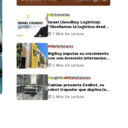
Entrevistas
Israel (Goodbuy Logística):
“Diseñamos la logística desde
el lado real del vendedor
7 Mins De Lectura
online”
Marketplaces
BigBuy impulsa su crecimiento
con una inversión internacional
de 4 millones
2 Mins De Lectura
Logistica
Marketplaces
Cainiao presenta ZeeBot, su
robot trepador que duplica la
eficiencia de almacenamiento
2 Mins De Lectura
y recogida en pruebas reales