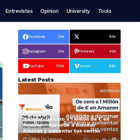
Entrevistas
Opinion
University
Tools
Facebook
23k
93k
Instagram
32k
Pinterest
42k
YouTube
100k
Vimeo
89k
Latest Posts
Amazon
Webinar: De cero a 1 Millón de € en
Amazon – Aprende a dominar
Amazon y aumentar tus ventas
2 Mins De Lectura