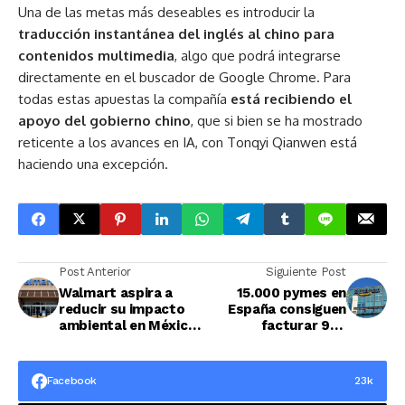
Una de las metas más deseables es introducir la
traducción instantánea del inglés al chino para
contenidos multimedia
, algo que podrá integrarse
directamente en el buscador de Google Chrome. Para
todas estas apuestas la compañía
está recibiendo el
apoyo del gobierno chino
, que si bien se ha mostrado
reticente a los avances en IA, con Tonqyi Qianwen está
haciendo una excepción.
Post Anterior
Siguiente Post
Walmart aspira a
15.000 pymes en
reducir su impacto
España consiguen
ambiental en México
facturar 950
y Centroamérica
millones de euros en
el exterior
Facebook
23k