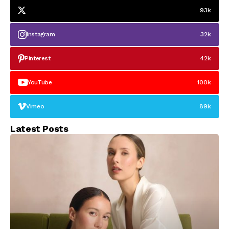
93k
Instagram
32k
Pinterest
42k
YouTube
100k
Vimeo
89k
Latest Posts