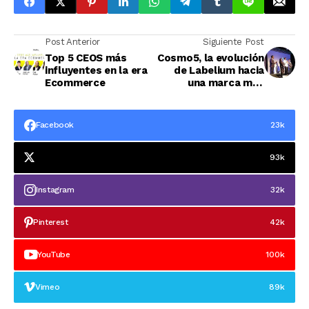
Post Anterior
Siguiente Post
Top 5 CEOS más
Cosmo5, la evolución
influyentes en la era
de Labelium hacia
Ecommerce
una marca más
creativa
Facebook
23k
93k
Instagram
32k
Pinterest
42k
YouTube
100k
Vimeo
89k