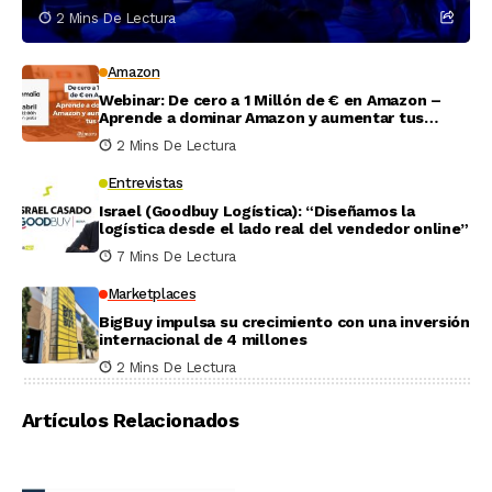
2 Mins De Lectura
Amazon
Webinar: De cero a 1 Millón de € en Amazon –
Aprende a dominar Amazon y aumentar tus
ventas
2 Mins De Lectura
Entrevistas
Israel (Goodbuy Logística): “Diseñamos la
logística desde el lado real del vendedor online”
7 Mins De Lectura
Marketplaces
BigBuy impulsa su crecimiento con una inversión
internacional de 4 millones
2 Mins De Lectura
Artículos Relacionados