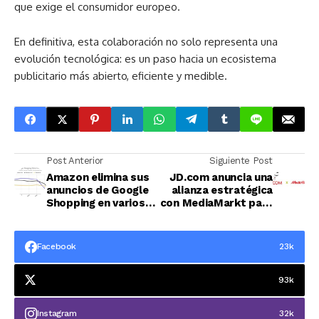
que exige el consumidor europeo.
En definitiva, esta colaboración no solo representa una
evolución tecnológica: es un paso hacia un ecosistema
publicitario más abierto, eficiente y medible.
Post Anterior
Siguiente Post
Amazon elimina sus
JD.com anuncia una
anuncios de Google
alianza estratégica
Shopping en varios
con MediaMarkt para
mercados clave
crear la plataforma
líder de electrónica
de consumo en
Facebook
23k
Europa
93k
Instagram
32k