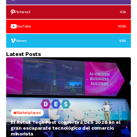
Pinterest
42k
YouTube
100k
Vimeo
89k
Latest Posts
Marketplaces
El Retail Tech Fest convertirá DES 2026 en el
gran escaparate tecnológico del comercio
minorista