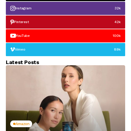
Instagram
32k
Pinterest
42k
YouTube
100k
Vimeo
89k
Latest Posts
Amazon