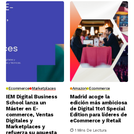
Ecommerce
Marketplaces
Amazon
Ecommerce
IEM Digital Business
Madrid acoge la
School lanza un
edición más ambiciosa
Máster en E-
de Digital 1to1 Special
commerce, Ventas
Edition para líderes de
Digitales y
eCommerce y Retail
Marketplaces y
1 Mins De Lectura
refuerza su apuesta