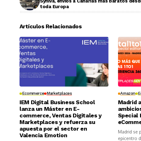
Syniva, envíos a Canarias más baratos desd
toda Europa
Artículos Relacionados
Ecommerce
Marketplaces
Amazon
E
IEM Digital Business School
Madrid a
lanza un Máster en E-
ambicios
commerce, Ventas Digitales y
Special 
Marketplaces y refuerza su
eCommer
apuesta por el sector en
Madrid se p
Valencia Emotion
epicentro d