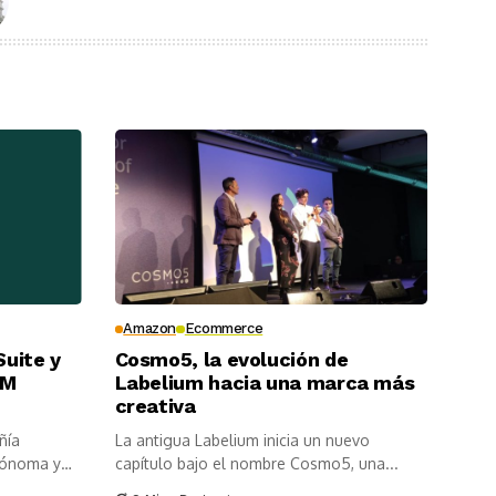
Amazon
Ecommerce
Suite y
Cosmo5, la evolución de
IM
Labelium hacia una marca más
creativa
ñía
La antigua Labelium inicia un nuevo
tónoma y
capítulo bajo el nombre Cosmo5, una...