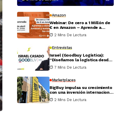
Amazon
Webinar: De cero a 1 Millón de
€ en Amazon – Aprende a
dominar Amazon y aumentar
2 Mins De Lectura
tus ventas
Entrevistas
Israel (Goodbuy Logística):
“Diseñamos la logística desde
el lado real del vendedor
7 Mins De Lectura
online”
Marketplaces
BigBuy impulsa su crecimiento
con una inversión internacional
de 4 millones
2 Mins De Lectura