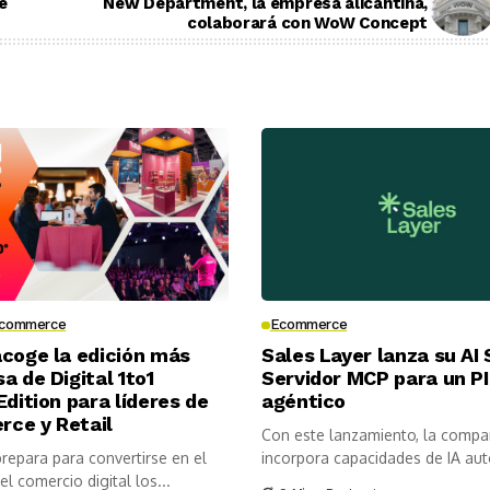
e
New Department, la empresa alicantina,
colaborará con WoW Concept
commerce
Ecommerce
coge la edición más
Sales Layer lanza su AI 
a de Digital 1to1
Servidor MCP para un P
Edition para líderes de
agéntico
ce y Retail
Con este lanzamiento, la compa
repara para convertirse en el
incorpora capacidades de IA au
el comercio digital los...
especializada...