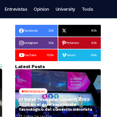
Entrevistas
Opinion
University
Tools
Facebook
23k
93k
Instagram
32k
Pinterest
42k
YouTube
100k
Vimeo
89k
Latest Posts
Marketplaces
El Retail Tech Fest convertirá DES
2026 en el gran escaparate
tecnológico del comercio minorista
2 Mins De Lectura