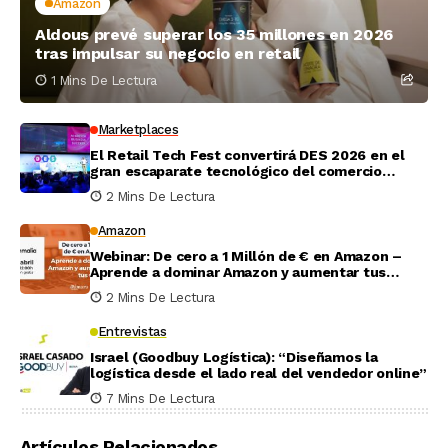
Amazon
Aldous prevé superar los 35 millones en 2026
tras impulsar su negocio en retail
1 Mins De Lectura
Marketplaces
El Retail Tech Fest convertirá DES 2026 en el
gran escaparate tecnológico del comercio
minorista
2 Mins De Lectura
Amazon
Webinar: De cero a 1 Millón de € en Amazon –
Aprende a dominar Amazon y aumentar tus
ventas
2 Mins De Lectura
Entrevistas
Israel (Goodbuy Logística): “Diseñamos la
logística desde el lado real del vendedor online”
7 Mins De Lectura
Artículos Relacionados