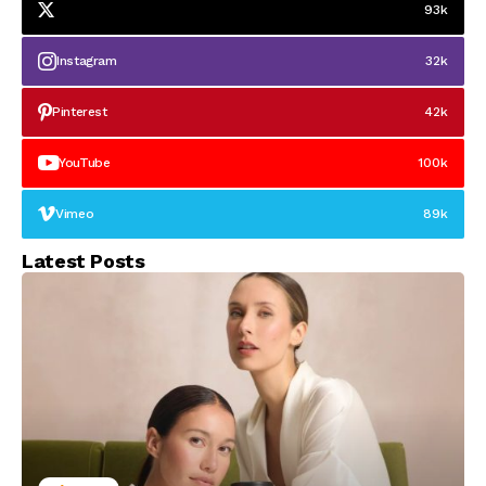
93k
Instagram
32k
Pinterest
42k
YouTube
100k
Vimeo
89k
Latest Posts