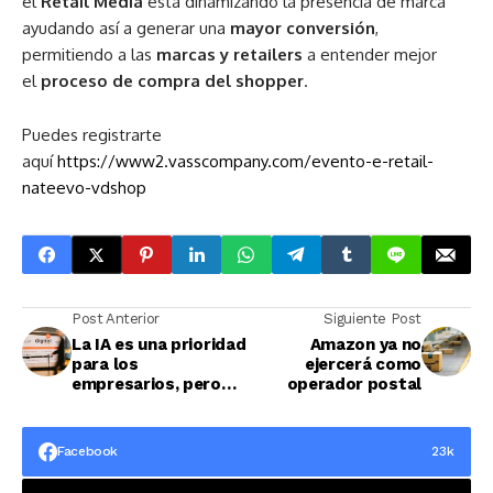
el
Retail Media
está dinamizando la presencia de marca
ayudando así a generar una
mayor conversión
,
permitiendo a las
marcas y retailers
a entender mejor
el
proceso de compra del shopper
.
Puedes registrarte
aquí
https://www2.vasscompany.com/evento-e-retail-
nateevo-vdshop
Post Anterior
Siguiente Post
La IA es una prioridad
Amazon ya no
para los
ejercerá como
empresarios, pero
operador postal
solo el 7% de las
pymes españolas
apuestan por ella
Facebook
23k