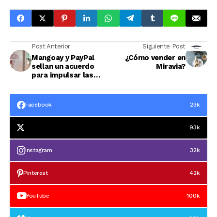
Post Anterior
Siguiente Post
Mangoay y PayPal
¿Cómo vender en
sellan un acuerdo
Miravia?
para impulsar las
soluciones de pago
en los marketplaces
Facebook
23k
93k
Instagram
32k
Pinterest
42k
YouTube
100k