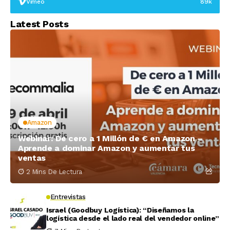
Vimeo
89k
Latest Posts
Amazon
Webinar: De cero a 1 Millón de € en Amazon –
Aprende a dominar Amazon y aumentar tus
ventas
2 Mins De Lectura
Entrevistas
Israel (Goodbuy Logística): “Diseñamos la
logística desde el lado real del vendedor online”