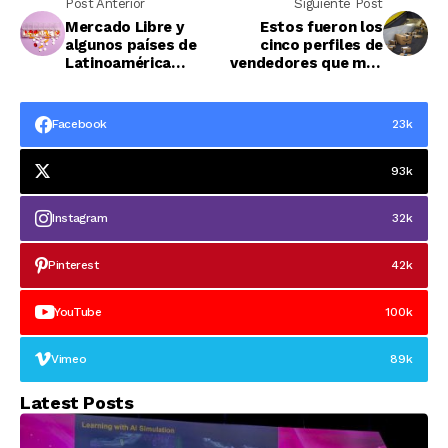
Post Anterior
Siguiente Post
Mercado Libre y
Estos fueron los
algunos países de
cinco perfiles de
Latinoamérica
vendedores que más
estrechan el cerco a
vendieron en Amazon
las ventas ilegales de
en 2021
productos
Facebook
23k
93k
Instagram
32k
Pinterest
42k
YouTube
100k
Vimeo
89k
Latest Posts