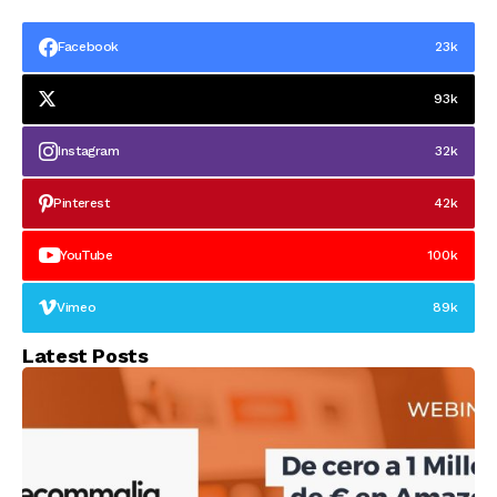
Zalando
premios Paris Retail
Week 2023
Facebook
23k
93k
Instagram
32k
Pinterest
42k
YouTube
100k
Vimeo
89k
Latest Posts