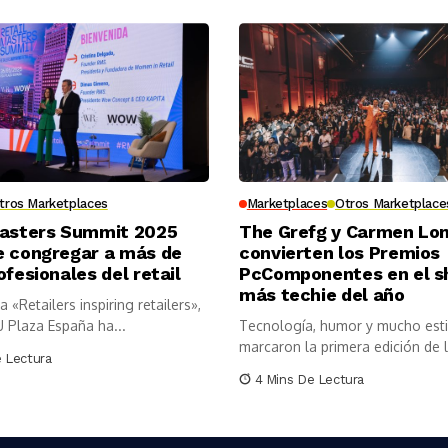
tros Marketplaces
Marketplaces
Otros Marketplace
Masters Summit 2025
The Grefg y Carmen L
e congregar a más de
convierten los Premios
ofesionales del retail
PcComponentes en el 
más techie del año
 «Retailers inspiring retailers»,
U Plaza España ha...
Tecnología, humor y mucho esti
marcaron la primera edición de 
e Lectura
Premios...
4 Mins De Lectura