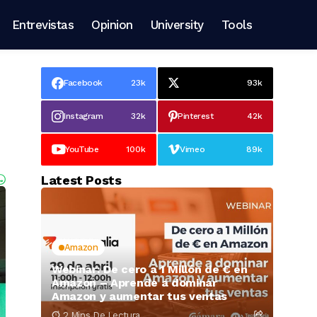
Entrevistas
Opinion
University
Tools
Facebook
23k
93k
Instagram
32k
Pinterest
42k
YouTube
100k
Vimeo
89k
Latest Posts
Amazon
Webinar: De cero a 1 Millón de € en
Amazon – Aprende a dominar
Amazon y aumentar tus ventas
2 Mins De Lectura