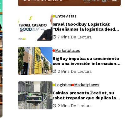
Entrevistas
Israel (Goodbuy Logística):
“Diseñamos la logística desde
el lado real del vendedor
7 Mins De Lectura
online”
Marketplaces
BigBuy impulsa su crecimiento
con una inversión internacional
de 4 millones
2 Mins De Lectura
Logistica
Marketplaces
Cainiao presenta ZeeBot, su
robot trepador que duplica la
eficiencia de almacenamiento
2 Mins De Lectura
y recogida en pruebas reales