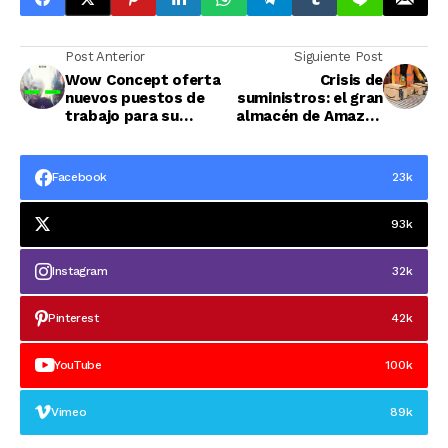
Post Anterior
Siguiente Post
Wow Concept oferta
Crisis de
nuevos puestos de
suministros: el gran
trabajo para su
almacén de Amazon
Marketplace
en Aragón abrirá en
2023 y no este
verano
Facebook
23k
93k
Instagram
32k
Pinterest
42k
YouTube
100k
Vimeo
89k