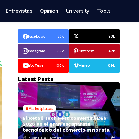
Entrevistas
Opinion
University
Tools
Facebook
23k
93k
Instagram
32k
Pinterest
42k
YouTube
100k
Vimeo
89k
Latest Posts
Marketplaces
El Retail Tech Fest convertirá DES
2026 en el gran escaparate
tecnológico del comercio minorista
2 Mins De Lectura