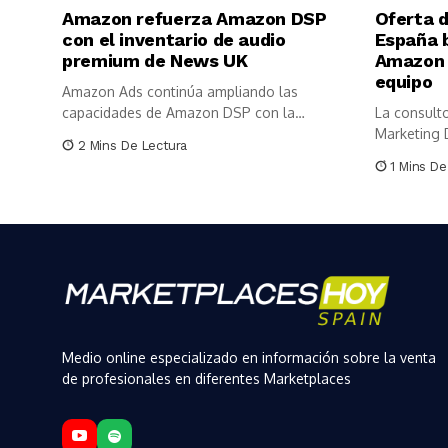
Amazon refuerza Amazon DSP
Oferta 
con el inventario de audio
España 
premium de News UK
Amazon 
equipo
Amazon Ads continúa ampliando las
capacidades de Amazon DSP con la
La consulto
incorporación...
Marketing D
2 Mins De Lectura
1 Mins De
Medio online especializado en información sobre la venta
de profesionales en diferentes Marketplaces