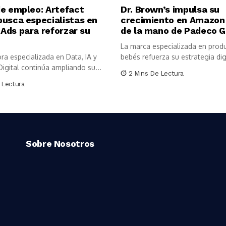
de empleo: Artefact
Dr. Brown’s impulsa su
busca especialistas en
crecimiento en Amazon
Ads para reforzar su
de la mano de Padeco G
La marca especializada en prod
ra especializada en Data, IA y
bebés refuerza su estrategia digi
igital continúa ampliando su...
2 Mins De Lectura
 Lectura
Sobre Nosotros