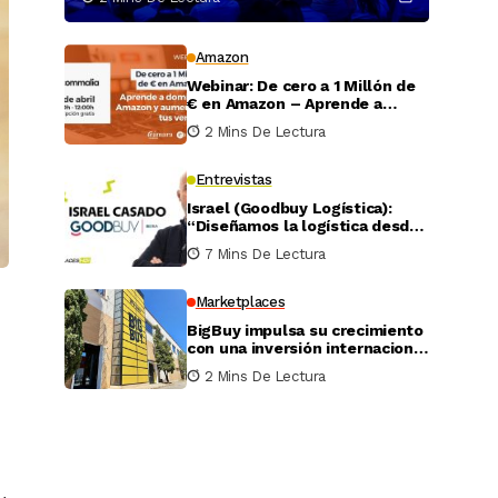
Amazon
Webinar: De cero a 1 Millón de
€ en Amazon – Aprende a
dominar Amazon y aumentar
2 Mins De Lectura
tus ventas
Entrevistas
Israel (Goodbuy Logística):
“Diseñamos la logística desde
el lado real del vendedor
7 Mins De Lectura
online”
Marketplaces
BigBuy impulsa su crecimiento
con una inversión internacional
de 4 millones
2 Mins De Lectura