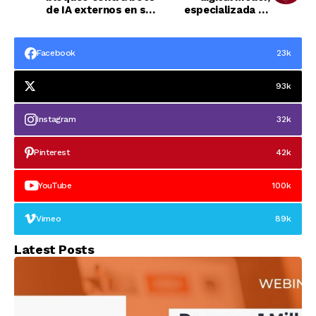
de IA externos en su
especializada en
plataforma
gafas de sol, vendida
por más de 40
millones de euros
Facebook
23k
93k
Instagram
32k
Pinterest
42k
YouTube
100k
Vimeo
89k
Latest Posts