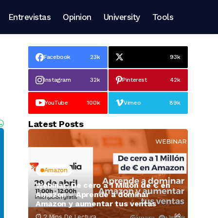
Entrevistas
Opinion
University
Tools
Facebook
23k
93k
Instagram
32k
Pinterest
42k
YouTube
100k
Vimeo
89k
Latest Posts
Amazon
Webinar: De cero a 1 Millón de € en
Amazon – Aprende a dominar
Amazon y aumentar tus ventas
2 Mins De Lectura