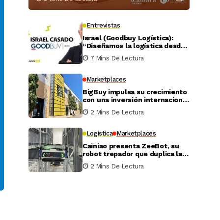
Entrevistas
Israel (Goodbuy Logística):
“Diseñamos la logística desde
el lado real del vendedor
7 Mins De Lectura
online”
Marketplaces
BigBuy impulsa su crecimiento
con una inversión internacional
de 4 millones
2 Mins De Lectura
Logistica
Marketplaces
Cainiao presenta ZeeBot, su
robot trepador que duplica la
eficiencia de almacenamiento
2 Mins De Lectura
y recogida en pruebas reales