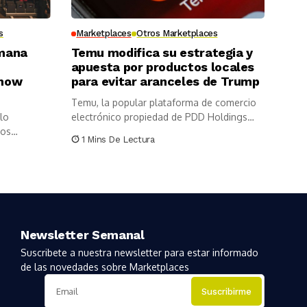
s
Marketplaces
Otros Marketplaces
omana
Temu modifica su estrategia y
apuesta por productos locales
show
para evitar aranceles de Trump
Temu, la popular plataforma de comercio
lo
electrónico propiedad de PDD Holdings
los
Inc.,...
1 Mins De Lectura
Newsletter Semanal
Suscribete a nuestra newsletter para estar informado
de las novedades sobre Marketplaces