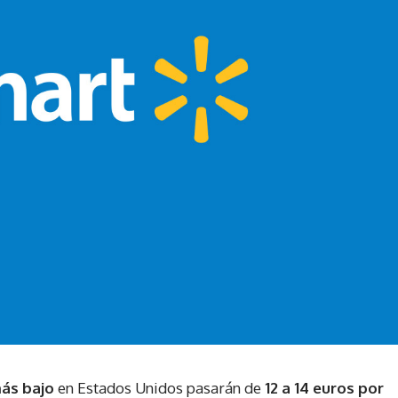
ás bajo
en Estados Unidos pasarán de
12 a 14 euros por