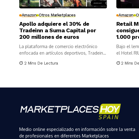
Amazon
Otros Marketplaces
Amazon
O
Apollo adquiere el 30% de
Retail 
Tradeinn a Suma Capital por
consigu
200 millones de euros
1.000 pr
La plataforma de comercio electrónico
Bajo el lema
enfocada en artículos deportivos, Tradeinn,
el Hotel RI
ha incorporado...
2 Mins De Lectura
2 Mins D
Medio online especializado en información sobre la venta
de profesionales en diferentes Marketplaces